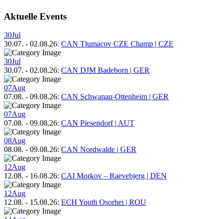
Aktuelle Events
30
Jul
30.07.
-
02.08.26
:
CAN Tlumacov CZE Champ | CZE
30
Jul
30.07.
-
02.08.26
:
CAN DJM Badeborn | GER
07
Aug
07.08.
-
09.08.26
:
CAN Schwanau-Ottenheim | GER
07
Aug
07.08.
-
09.08.26
:
CAN Piesendorf | AUT
08
Aug
08.08.
-
09.08.26
:
CAN Nordwalde | GER
12
Aug
12.08.
-
16.08.26
:
CAI Morkov – Raevebjerg | DEN
12
Aug
12.08.
-
15.08.26
:
ECH Youth Osorhei | ROU