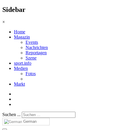
Sidebar
×
Home
Magazin
Events
Nachrichten
Reportagen
Szene
sport.info
Medien
Fotos
Markt
Suchen ...
German