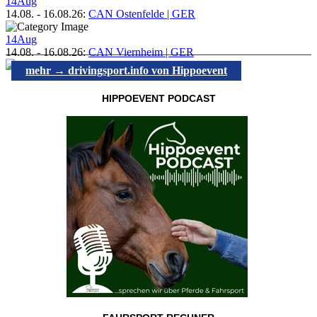
14
Aug
14.08.
-
16.08.26
:
CAN Ostenfelde | GER
14
Aug
14.08.
-
16.08.26
:
CAN Viernheim | GER
mehr → drivingsport.info von Hippoevent
HIPPOEVENT PODCAST