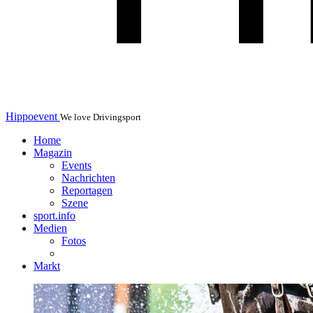
Hippoevent
We love Drivingsport
Home
Magazin
Events
Nachrichten
Reportagen
Szene
sport.info
Medien
Fotos
Markt