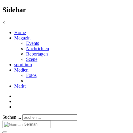
Sidebar
×
Home
Magazin
Events
Nachrichten
Reportagen
Szene
sport.info
Medien
Fotos
Markt
Suchen ...
German