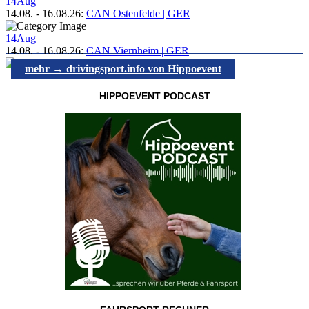
14
Aug
14.08.
-
16.08.26
:
CAN Ostenfelde | GER
14
Aug
14.08.
-
16.08.26
:
CAN Viernheim | GER
mehr → drivingsport.info von Hippoevent
HIPPOEVENT PODCAST