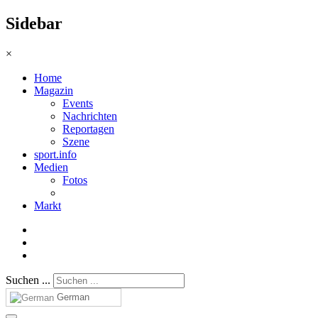
Sidebar
×
Home
Magazin
Events
Nachrichten
Reportagen
Szene
sport.info
Medien
Fotos
Markt
Suchen ...
German