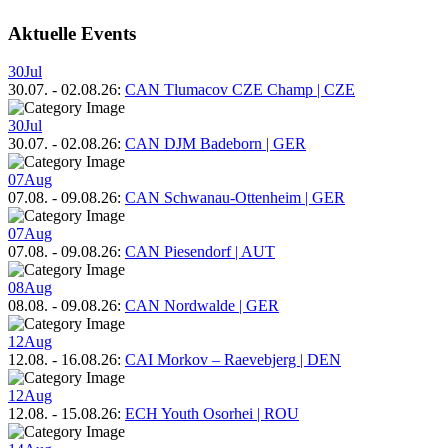
Aktuelle Events
30
Jul
30.07.
-
02.08.26
:
CAN Tlumacov CZE Champ | CZE
30
Jul
30.07.
-
02.08.26
:
CAN DJM Badeborn | GER
07
Aug
07.08.
-
09.08.26
:
CAN Schwanau-Ottenheim | GER
07
Aug
07.08.
-
09.08.26
:
CAN Piesendorf | AUT
08
Aug
08.08.
-
09.08.26
:
CAN Nordwalde | GER
12
Aug
12.08.
-
16.08.26
:
CAI Morkov – Raevebjerg | DEN
12
Aug
12.08.
-
15.08.26
:
ECH Youth Osorhei | ROU