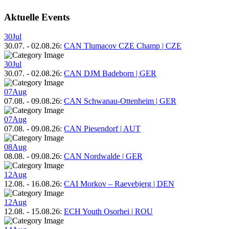
Aktuelle Events
30
Jul
30.07.
-
02.08.26
:
CAN Tlumacov CZE Champ | CZE
30
Jul
30.07.
-
02.08.26
:
CAN DJM Badeborn | GER
07
Aug
07.08.
-
09.08.26
:
CAN Schwanau-Ottenheim | GER
07
Aug
07.08.
-
09.08.26
:
CAN Piesendorf | AUT
08
Aug
08.08.
-
09.08.26
:
CAN Nordwalde | GER
12
Aug
12.08.
-
16.08.26
:
CAI Morkov – Raevebjerg | DEN
12
Aug
12.08.
-
15.08.26
:
ECH Youth Osorhei | ROU