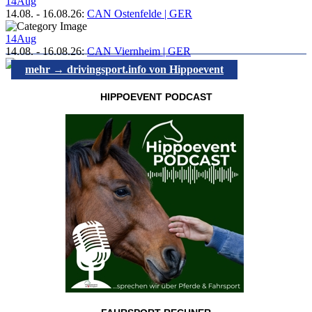
14
Aug
14.08.
-
16.08.26
:
CAN Ostenfelde | GER
14
Aug
14.08.
-
16.08.26
:
CAN Viernheim | GER
mehr → drivingsport.info von Hippoevent
HIPPOEVENT PODCAST