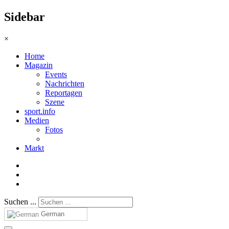
Sidebar
×
Home
Magazin
Events
Nachrichten
Reportagen
Szene
sport.info
Medien
Fotos
Markt
Suchen ...
German