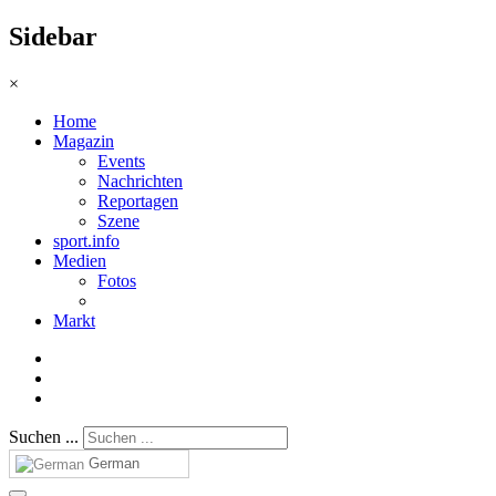
Sidebar
×
Home
Magazin
Events
Nachrichten
Reportagen
Szene
sport.info
Medien
Fotos
Markt
Suchen ...
German