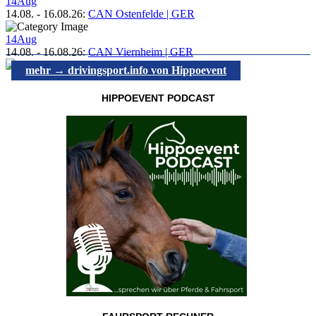
14
Aug
14.08.
-
16.08.26
:
CAN Ostenfelde | GER
14
Aug
14.08.
-
16.08.26
:
CAN Viernheim | GER
mehr → drivingsport.info von Hippoevent
HIPPOEVENT PODCAST