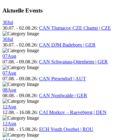
Aktuelle Events
30
Jul
30.07.
-
02.08.26
:
CAN Tlumacov CZE Champ | CZE
30
Jul
30.07.
-
02.08.26
:
CAN DJM Badeborn | GER
07
Aug
07.08.
-
09.08.26
:
CAN Schwanau-Ottenheim | GER
07
Aug
07.08.
-
09.08.26
:
CAN Piesendorf | AUT
08
Aug
08.08.
-
09.08.26
:
CAN Nordwalde | GER
12
Aug
12.08.
-
16.08.26
:
CAI Morkov – Raevebjerg | DEN
12
Aug
12.08.
-
15.08.26
:
ECH Youth Osorhei | ROU