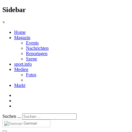
Sidebar
×
Home
Magazin
Events
Nachrichten
Reportagen
Szene
sport.info
Medien
Fotos
Markt
Suchen ...
German