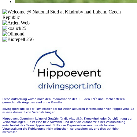
Diese Aufstellung wurde nach den Informationen der FEI, den FN´s und Rechenstellen
gemacht, alle Angaben sind ohne Gewähr.
drivingsport.info ist der Turnierkalender mit vielen aktuellen Informationen von Hippoevent. Es
ist eine Auswahl von Veranstaltungen.
Hippoevent übernimmt keinerlei Gewähr für die Aktualität, Korrektheit oder Durchführung der
Veranstaltungen. Es ist eine freie Auswahl, und über die Aufnahme einer Veranstaltung
entscheidet das Team Hippoevent. Sollte der Organisationsverantwortliche einer
Veranstaltung die Publizierung nicht wünschen, so ersuchen wir, uns dies schriftlich
mitzuteilen.