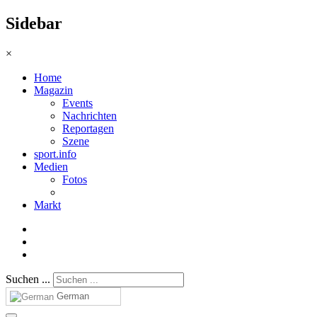
Sidebar
×
Home
Magazin
Events
Nachrichten
Reportagen
Szene
sport.info
Medien
Fotos
Markt
Suchen ...
German