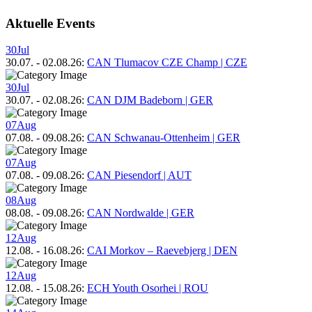
Aktuelle Events
30
Jul
30.07.
-
02.08.26
:
CAN Tlumacov CZE Champ | CZE
30
Jul
30.07.
-
02.08.26
:
CAN DJM Badeborn | GER
07
Aug
07.08.
-
09.08.26
:
CAN Schwanau-Ottenheim | GER
07
Aug
07.08.
-
09.08.26
:
CAN Piesendorf | AUT
08
Aug
08.08.
-
09.08.26
:
CAN Nordwalde | GER
12
Aug
12.08.
-
16.08.26
:
CAI Morkov – Raevebjerg | DEN
12
Aug
12.08.
-
15.08.26
:
ECH Youth Osorhei | ROU