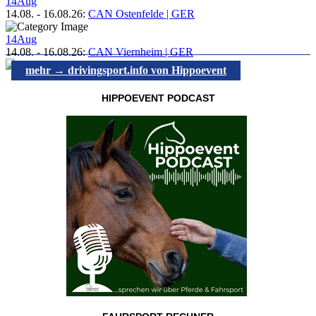
14
Aug
14.08.
-
16.08.26
:
CAN Ostenfelde | GER
14
Aug
14.08.
-
16.08.26
:
CAN Viernheim | GER
mehr → drivingsport.info von Hippoevent
HIPPOEVENT PODCAST