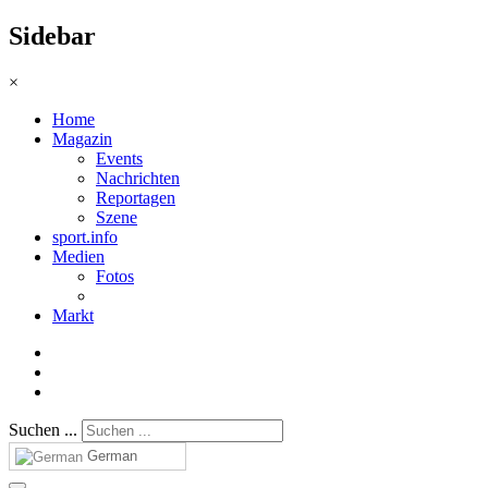
Sidebar
×
Home
Magazin
Events
Nachrichten
Reportagen
Szene
sport.info
Medien
Fotos
Markt
Suchen ...
German