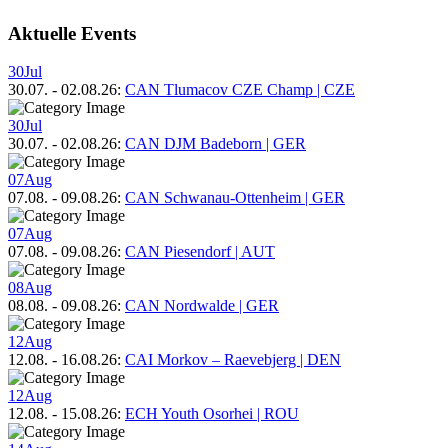
Aktuelle Events
30
Jul
30.07.
-
02.08.26
:
CAN Tlumacov CZE Champ | CZE
30
Jul
30.07.
-
02.08.26
:
CAN DJM Badeborn | GER
07
Aug
07.08.
-
09.08.26
:
CAN Schwanau-Ottenheim | GER
07
Aug
07.08.
-
09.08.26
:
CAN Piesendorf | AUT
08
Aug
08.08.
-
09.08.26
:
CAN Nordwalde | GER
12
Aug
12.08.
-
16.08.26
:
CAI Morkov – Raevebjerg | DEN
12
Aug
12.08.
-
15.08.26
:
ECH Youth Osorhei | ROU