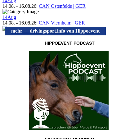
14
Aug
14.08.
-
16.08.26
:
CAN Ostenfelde | GER
14
Aug
14.08.
-
16.08.26
:
CAN Viernheim | GER
mehr → drivingsport.info von Hippoevent
HIPPOEVENT PODCAST