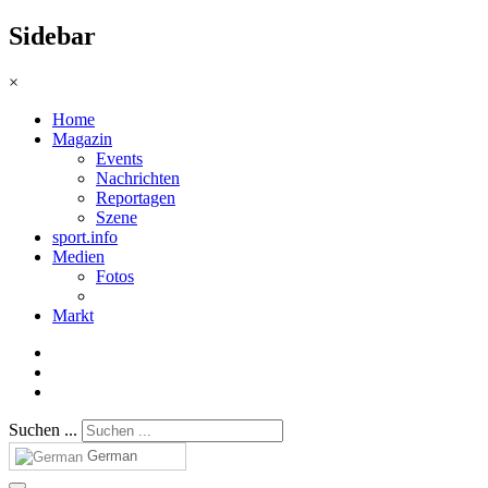
Sidebar
×
Home
Magazin
Events
Nachrichten
Reportagen
Szene
sport.info
Medien
Fotos
Markt
Suchen ...
German