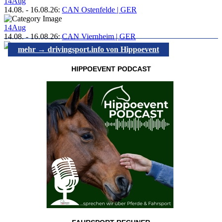
14
Aug
14.08.
-
16.08.26
:
CAN Ostenfelde | GER
14
Aug
14.08.
-
16.08.26
:
CAN Viernheim | GER
mehr → drivingsport.info von Hippoevent
HIPPOEVENT PODCAST