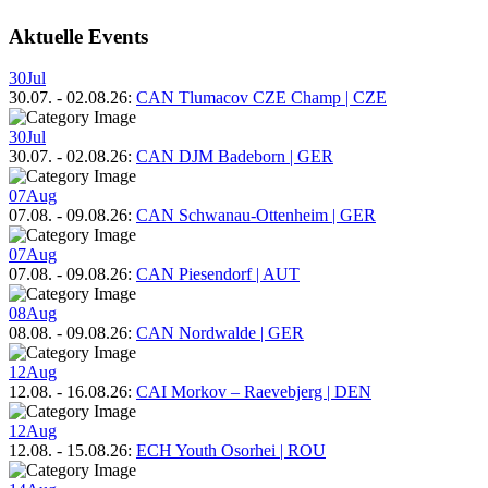
Aktuelle Events
30
Jul
30.07.
-
02.08.26
:
CAN Tlumacov CZE Champ | CZE
30
Jul
30.07.
-
02.08.26
:
CAN DJM Badeborn | GER
07
Aug
07.08.
-
09.08.26
:
CAN Schwanau-Ottenheim | GER
07
Aug
07.08.
-
09.08.26
:
CAN Piesendorf | AUT
08
Aug
08.08.
-
09.08.26
:
CAN Nordwalde | GER
12
Aug
12.08.
-
16.08.26
:
CAI Morkov – Raevebjerg | DEN
12
Aug
12.08.
-
15.08.26
:
ECH Youth Osorhei | ROU