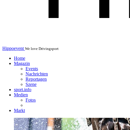
Hippoevent
We love Drivingsport
Home
Magazin
Events
Nachrichten
Reportagen
Szene
sport.info
Medien
Fotos
Markt