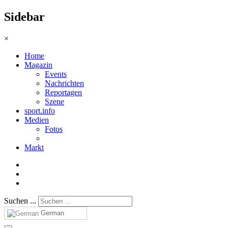
Sidebar
×
Home
Magazin
Events
Nachrichten
Reportagen
Szene
sport.info
Medien
Fotos
Markt
Suchen ...
German