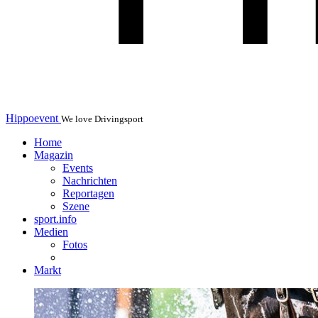
Hippoevent
We love Drivingsport
Home
Magazin
Events
Nachrichten
Reportagen
Szene
sport.info
Medien
Fotos
Markt