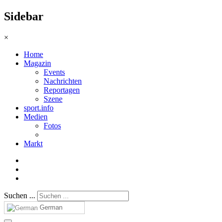
Sidebar
×
Home
Magazin
Events
Nachrichten
Reportagen
Szene
sport.info
Medien
Fotos
Markt
Suchen ...
German