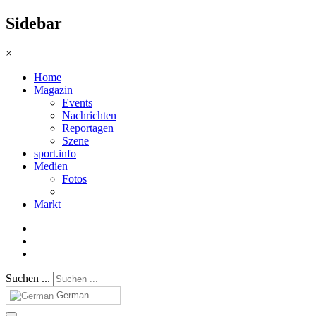
Sidebar
×
Home
Magazin
Events
Nachrichten
Reportagen
Szene
sport.info
Medien
Fotos
Markt
Suchen ...
German