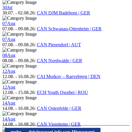
30
Jul
30.07.
-
02.08.26
:
CAN DJM Badeborn | GER
07
Aug
07.08.
-
09.08.26
:
CAN Schwanau-Ottenheim | GER
07
Aug
07.08.
-
09.08.26
:
CAN Piesendorf | AUT
08
Aug
08.08.
-
09.08.26
:
CAN Nordwalde | GER
12
Aug
12.08.
-
16.08.26
:
CAI Morkov – Raevebjerg | DEN
12
Aug
12.08.
-
15.08.26
:
ECH Youth Osorhei | ROU
14
Aug
14.08.
-
16.08.26
:
CAN Ostenfelde | GER
14
Aug
14.08.
-
16.08.26
:
CAN Viernheim | GER
mehr → drivingsport.info von Hippoevent