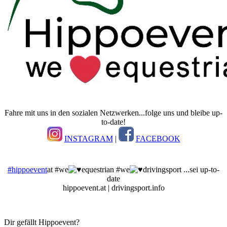
Fahre mit uns in den sozialen Netzwerken...folge uns und bleibe up-
to-date!
INSTAGRAM
|
FACEBOOK
#hippoevent
at #we
equestrian #we
drivingsport ...sei up-to-
date
hippoevent.at | drivingsport.info
Dir gefällt Hippoevent?