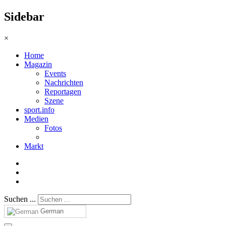
Sidebar
×
Home
Magazin
Events
Nachrichten
Reportagen
Szene
sport.info
Medien
Fotos
Markt
Suchen ...
German