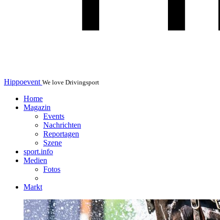
Hippoevent
We love Drivingsport
Home
Magazin
Events
Nachrichten
Reportagen
Szene
sport.info
Medien
Fotos
Markt