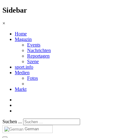
Sidebar
×
Home
Magazin
Events
Nachrichten
Reportagen
Szene
sport.info
Medien
Fotos
Markt
Suchen ...
German