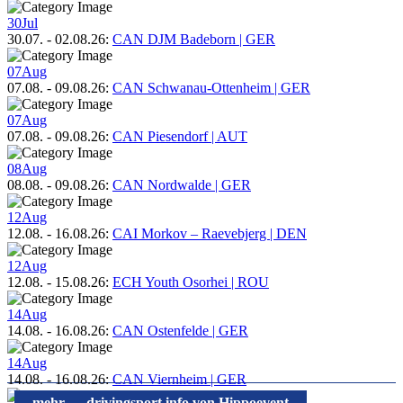
30
Jul
30.07.
-
02.08.26
:
CAN DJM Badeborn | GER
07
Aug
07.08.
-
09.08.26
:
CAN Schwanau-Ottenheim | GER
07
Aug
07.08.
-
09.08.26
:
CAN Piesendorf | AUT
08
Aug
08.08.
-
09.08.26
:
CAN Nordwalde | GER
12
Aug
12.08.
-
16.08.26
:
CAI Morkov – Raevebjerg | DEN
12
Aug
12.08.
-
15.08.26
:
ECH Youth Osorhei | ROU
14
Aug
14.08.
-
16.08.26
:
CAN Ostenfelde | GER
14
Aug
14.08.
-
16.08.26
:
CAN Viernheim | GER
mehr → drivingsport.info von Hippoevent