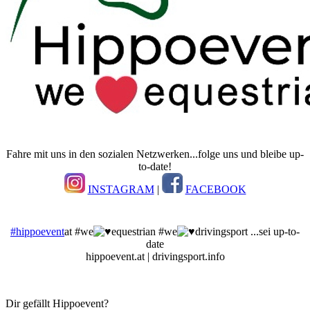
Fahre mit uns in den sozialen Netzwerken...folge uns und bleibe up-
to-date!
INSTAGRAM
|
FACEBOOK
#hippoevent
at #we
equestrian #we
drivingsport ...sei up-to-
date
hippoevent.at | drivingsport.info
Dir gefällt Hippoevent?