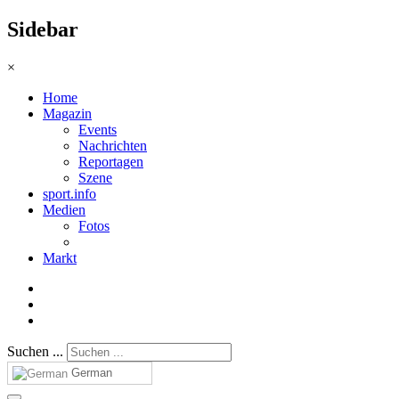
Sidebar
×
Home
Magazin
Events
Nachrichten
Reportagen
Szene
sport.info
Medien
Fotos
Markt
Suchen ...
German