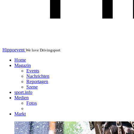
Hippoevent
We love Drivingsport
Home
Magazin
Events
Nachrichten
Reportagen
Szene
sport.info
Medien
Fotos
Markt