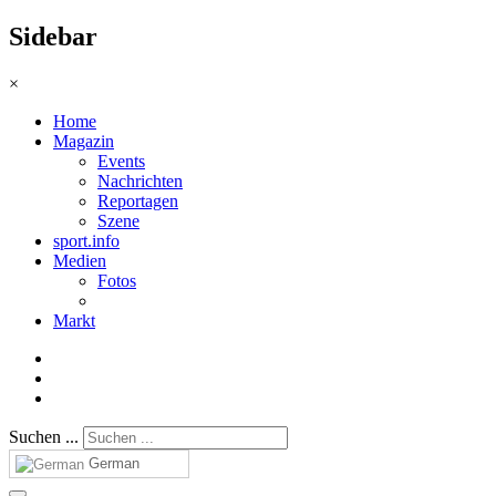
Sidebar
×
Home
Magazin
Events
Nachrichten
Reportagen
Szene
sport.info
Medien
Fotos
Markt
Suchen ...
German