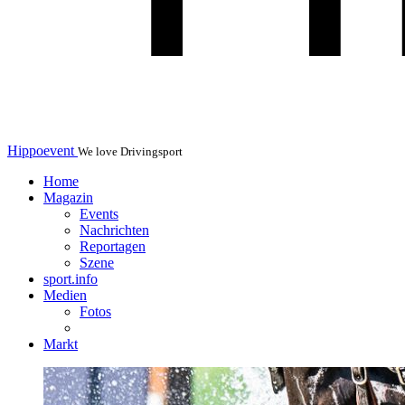
Hippoevent
We love Drivingsport
Home
Magazin
Events
Nachrichten
Reportagen
Szene
sport.info
Medien
Fotos
Markt