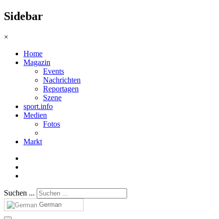
Sidebar
×
Home
Magazin
Events
Nachrichten
Reportagen
Szene
sport.info
Medien
Fotos
Markt
Suchen ...
German