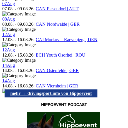
07
Aug
07.08.
-
09.08.26
:
CAN Piesendorf | AUT
08
Aug
08.08.
-
09.08.26
:
CAN Nordwalde | GER
12
Aug
12.08.
-
16.08.26
:
CAI Morkov – Raevebjerg | DEN
12
Aug
12.08.
-
15.08.26
:
ECH Youth Osorhei | ROU
14
Aug
14.08.
-
16.08.26
:
CAN Ostenfelde | GER
14
Aug
14.08.
-
16.08.26
:
CAN Viernheim | GER
mehr → drivingsport.info von Hippoevent
HIPPOEVENT PODCAST