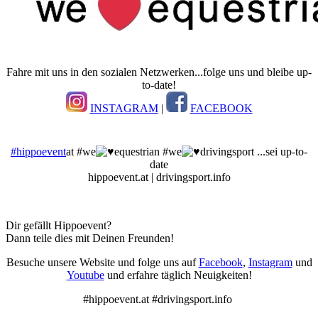
Fahre mit uns in den sozialen Netzwerken...folge uns und bleibe up-
to-date!
INSTAGRAM
|
FACEBOOK
#hippoevent
at #we
equestrian #we
drivingsport ...sei up-to-
date
hippoevent.at | drivingsport.info
Dir gefällt Hippoevent?
Dann teile dies mit Deinen Freunden!
Besuche unsere Website und folge uns auf
Facebook
,
Instagram
und
Youtube
und erfahre täglich Neuigkeiten!
#hippoevent.at #drivingsport.info