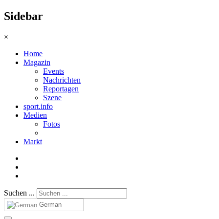
Sidebar
×
Home
Magazin
Events
Nachrichten
Reportagen
Szene
sport.info
Medien
Fotos
Markt
Suchen ...
German