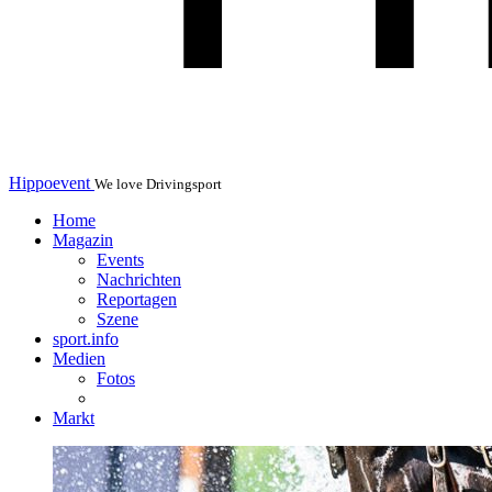
Hippoevent
We love Drivingsport
Home
Magazin
Events
Nachrichten
Reportagen
Szene
sport.info
Medien
Fotos
Markt