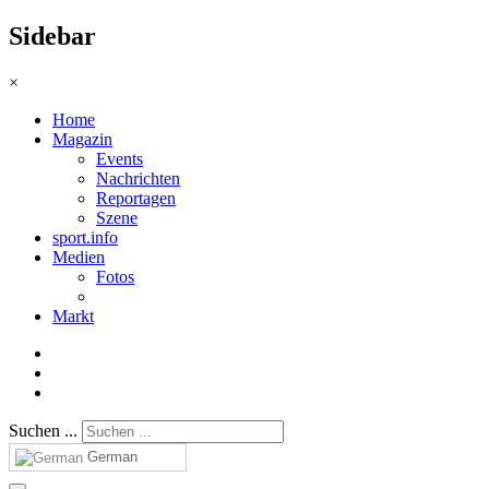
Sidebar
×
Home
Magazin
Events
Nachrichten
Reportagen
Szene
sport.info
Medien
Fotos
Markt
Suchen ...
German