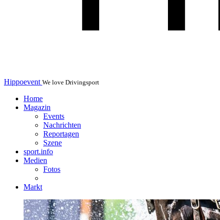
Hippoevent
We love Drivingsport
Home
Magazin
Events
Nachrichten
Reportagen
Szene
sport.info
Medien
Fotos
Markt