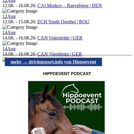
12
Aug
12.08.
-
16.08.26
:
CAI Morkov – Raevebjerg | DEN
12
Aug
12.08.
-
15.08.26
:
ECH Youth Osorhei | ROU
14
Aug
14.08.
-
16.08.26
:
CAN Ostenfelde | GER
14
Aug
14.08.
-
16.08.26
:
CAN Viernheim | GER
mehr → drivingsport.info von Hippoevent
HIPPOEVENT PODCAST