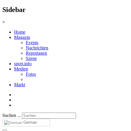
Sidebar
×
Home
Magazin
Events
Nachrichten
Reportagen
Szene
sport.info
Medien
Fotos
Markt
Suchen ...
German