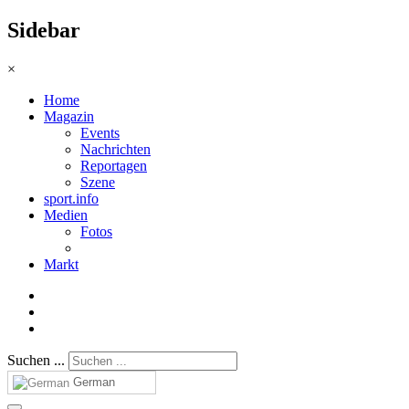
Sidebar
×
Home
Magazin
Events
Nachrichten
Reportagen
Szene
sport.info
Medien
Fotos
Markt
Suchen ...
German