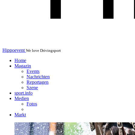
Hippoevent
We love Drivingsport
Home
Magazin
Events
Nachrichten
Reportagen
Szene
sport.info
Medien
Fotos
Markt