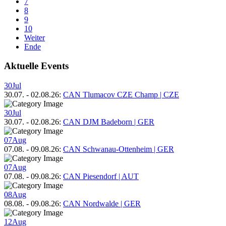
7
8
9
10
Weiter
Ende
Aktuelle Events
30
Jul
30.07.
-
02.08.26
:
CAN Tlumacov CZE Champ | CZE
30
Jul
30.07.
-
02.08.26
:
CAN DJM Badeborn | GER
07
Aug
07.08.
-
09.08.26
:
CAN Schwanau-Ottenheim | GER
07
Aug
07.08.
-
09.08.26
:
CAN Piesendorf | AUT
08
Aug
08.08.
-
09.08.26
:
CAN Nordwalde | GER
12
Aug