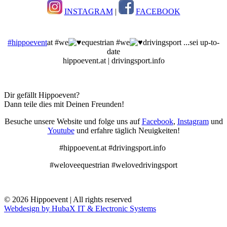
INSTAGRAM
|
FACEBOOK
#hippoevent
at #we
equestrian #we
drivingsport ...sei up-to-
date
hippoevent.at | drivingsport.info
Dir gefällt Hippoevent?
Dann teile dies mit Deinen Freunden!
Besuche unsere Website und folge uns auf
Facebook
,
Instagram
und
Youtube
und erfahre täglich Neuigkeiten!
#hippoevent.at #drivingsport.info
#weloveequestrian #welovedrivingsport
© 2026 Hippoevent | All rights reserved
Webdesign by HubaX IT & Electronic Systems