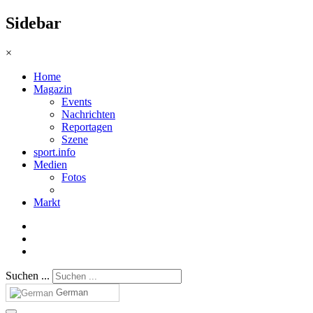
Sidebar
×
Home
Magazin
Events
Nachrichten
Reportagen
Szene
sport.info
Medien
Fotos
Markt
Suchen ...
German