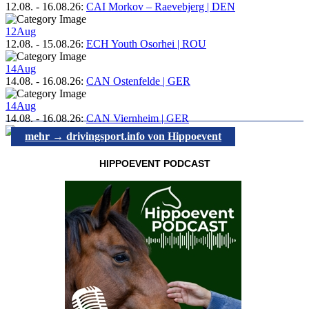
12.08.
-
16.08.26
:
CAI Morkov – Raevebjerg | DEN
12
Aug
12.08.
-
15.08.26
:
ECH Youth Osorhei | ROU
14
Aug
14.08.
-
16.08.26
:
CAN Ostenfelde | GER
14
Aug
14.08.
-
16.08.26
:
CAN Viernheim | GER
mehr → drivingsport.info von Hippoevent
HIPPOEVENT PODCAST