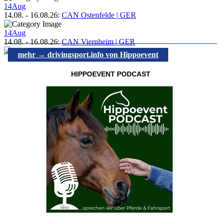
14
Aug
14.08.
-
16.08.26
:
CAN Ostenfelde | GER
14
Aug
14.08.
-
16.08.26
:
CAN Viernheim | GER
mehr → drivingsport.info von Hippoevent
HIPPOEVENT PODCAST