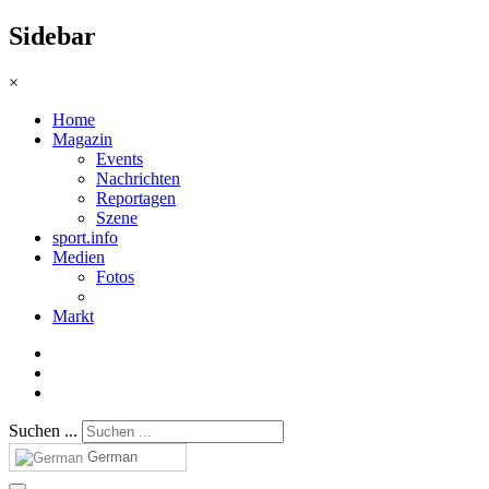
Sidebar
×
Home
Magazin
Events
Nachrichten
Reportagen
Szene
sport.info
Medien
Fotos
Markt
Suchen ...
German