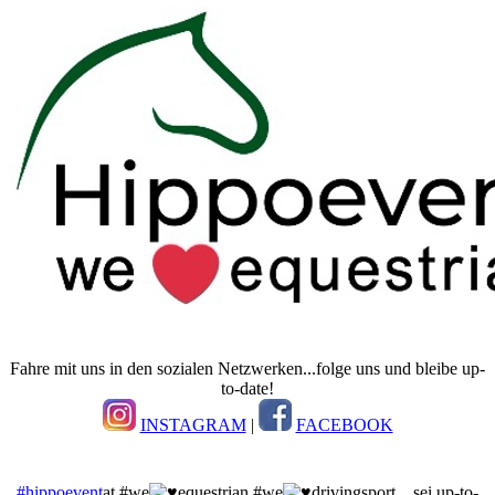
Fahre mit uns in den sozialen Netzwerken...folge uns und bleibe up-
to-date!
INSTAGRAM
|
FACEBOOK
#hippoevent
at #we
equestrian #we
drivingsport ...sei up-to-