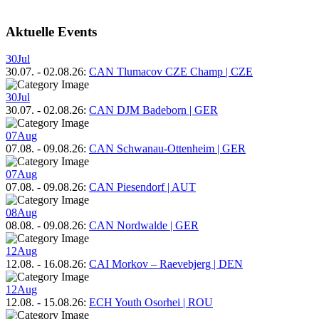
Aktuelle Events
30
Jul
30.07.
-
02.08.26
:
CAN Tlumacov CZE Champ | CZE
30
Jul
30.07.
-
02.08.26
:
CAN DJM Badeborn | GER
07
Aug
07.08.
-
09.08.26
:
CAN Schwanau-Ottenheim | GER
07
Aug
07.08.
-
09.08.26
:
CAN Piesendorf | AUT
08
Aug
08.08.
-
09.08.26
:
CAN Nordwalde | GER
12
Aug
12.08.
-
16.08.26
:
CAI Morkov – Raevebjerg | DEN
12
Aug
12.08.
-
15.08.26
:
ECH Youth Osorhei | ROU