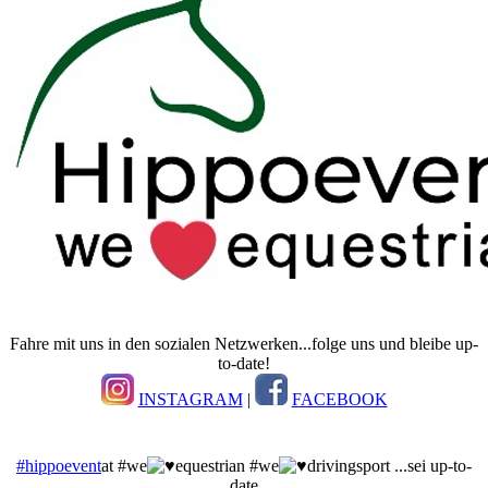
Fahre mit uns in den sozialen Netzwerken...folge uns und bleibe up-
to-date!
INSTAGRAM
|
FACEBOOK
#hippoevent
at #we
equestrian #we
drivingsport ...sei up-to-
date