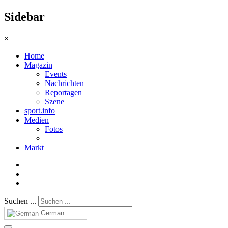
Sidebar
×
Home
Magazin
Events
Nachrichten
Reportagen
Szene
sport.info
Medien
Fotos
Markt
Suchen ...
German