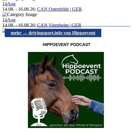
14
Aug
14.08.
-
16.08.26
:
CAN Ostenfelde | GER
14
Aug
14.08.
-
16.08.26
:
CAN Viernheim | GER
mehr → drivingsport.info von Hippoevent
HIPPOEVENT PODCAST