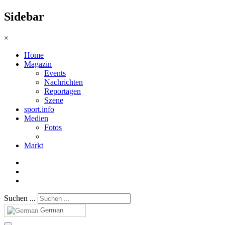
Sidebar
×
Home
Magazin
Events
Nachrichten
Reportagen
Szene
sport.info
Medien
Fotos
Markt
Suchen ...
German