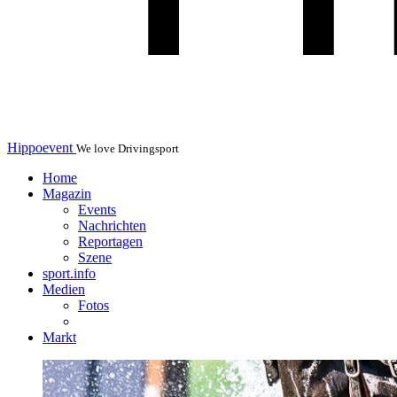
Hippoevent
We love Drivingsport
Home
Magazin
Events
Nachrichten
Reportagen
Szene
sport.info
Medien
Fotos
Markt