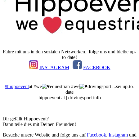
Fahre mit uns in den sozialen Netzwerken...folge uns und bleibe up-
to-date!
INSTAGRAM
|
FACEBOOK
#hippoevent
at #we
equestrian #we
drivingsport ...sei up-to-
date
hippoevent.at | drivingsport.info
Dir gefällt Hippoevent?
Dann teile dies mit Deinen Freunden!
Besuche unsere Website und folge uns auf
Facebook
,
Instagram
und