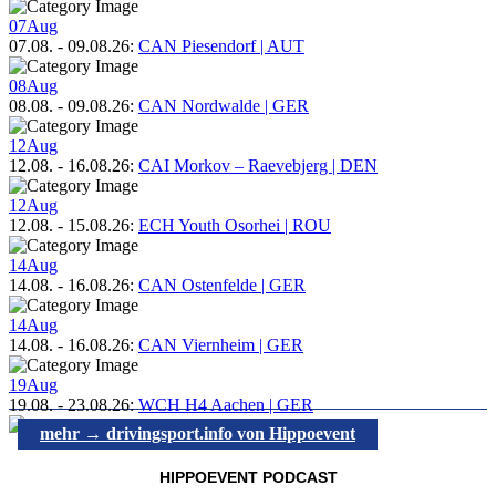
07
Aug
07.08.
-
09.08.26
:
CAN Piesendorf | AUT
08
Aug
08.08.
-
09.08.26
:
CAN Nordwalde | GER
12
Aug
12.08.
-
16.08.26
:
CAI Morkov – Raevebjerg | DEN
12
Aug
12.08.
-
15.08.26
:
ECH Youth Osorhei | ROU
14
Aug
14.08.
-
16.08.26
:
CAN Ostenfelde | GER
14
Aug
14.08.
-
16.08.26
:
CAN Viernheim | GER
19
Aug
19.08.
-
23.08.26
:
WCH H4 Aachen | GER
mehr → drivingsport.info von Hippoevent
HIPPOEVENT PODCAST