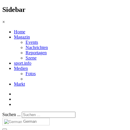
Sidebar
×
Home
Magazin
Events
Nachrichten
Reportagen
Szene
sport.info
Medien
Fotos
Markt
Suchen ...
German