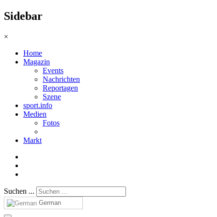
Sidebar
×
Home
Magazin
Events
Nachrichten
Reportagen
Szene
sport.info
Medien
Fotos
Markt
Suchen ...
German