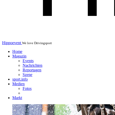
Hippoevent
We love Drivingsport
Home
Magazin
Events
Nachrichten
Reportagen
Szene
sport.info
Medien
Fotos
Markt