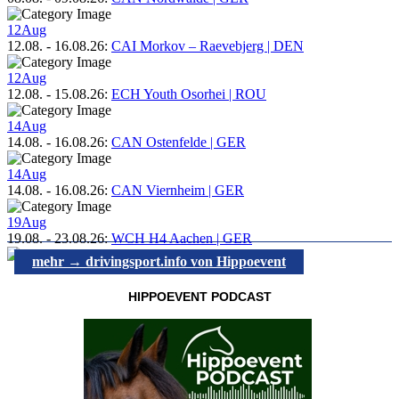
12
Aug
12.08.
-
16.08.26
:
CAI Morkov – Raevebjerg | DEN
12
Aug
12.08.
-
15.08.26
:
ECH Youth Osorhei | ROU
14
Aug
14.08.
-
16.08.26
:
CAN Ostenfelde | GER
14
Aug
14.08.
-
16.08.26
:
CAN Viernheim | GER
19
Aug
19.08.
-
23.08.26
:
WCH H4 Aachen | GER
mehr → drivingsport.info von Hippoevent
HIPPOEVENT PODCAST