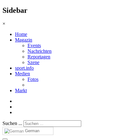
Sidebar
×
Home
Magazin
Events
Nachrichten
Reportagen
Szene
sport.info
Medien
Fotos
Markt
Suchen ...
German