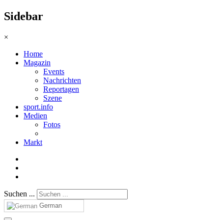
Sidebar
×
Home
Magazin
Events
Nachrichten
Reportagen
Szene
sport.info
Medien
Fotos
Markt
Suchen ...
German