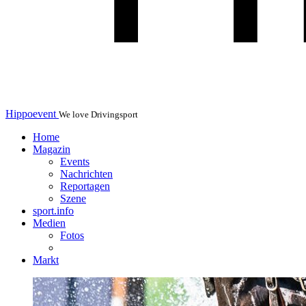
Hippoevent
We love Drivingsport
Home
Magazin
Events
Nachrichten
Reportagen
Szene
sport.info
Medien
Fotos
Markt