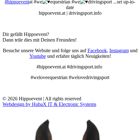
#hippoevent
at #we
equestrian #we
drivingsport ...sei up-to-
date
hippoevent.at | drivingsport.info
Dir gefällt Hippoevent?
Dann teile dies mit Deinen Freunden!
Besuche unsere Website und folge uns auf
Facebook
,
Instagram
und
Youtube
und erfahre täglich Neuigkeiten!
#hippoevent.at #drivingsport.info
#weloveequestrian #welovedrivingsport
© 2026 Hippoevent | All rights reserved
Webdesign by HubaX IT & Electronic Systems