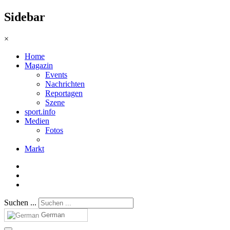
Sidebar
×
Home
Magazin
Events
Nachrichten
Reportagen
Szene
sport.info
Medien
Fotos
Markt
Suchen ...
German