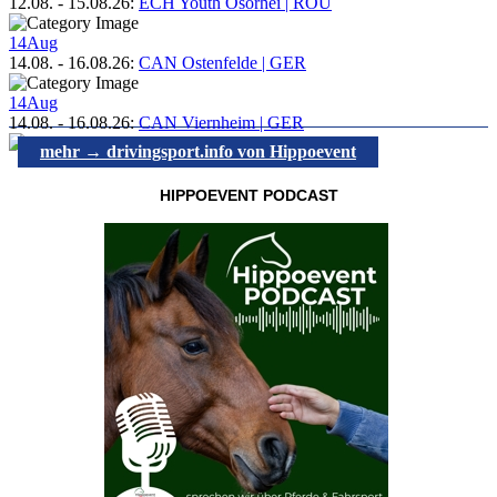
12.08.
-
15.08.26
:
ECH Youth Osorhei | ROU
14
Aug
14.08.
-
16.08.26
:
CAN Ostenfelde | GER
14
Aug
14.08.
-
16.08.26
:
CAN Viernheim | GER
mehr → drivingsport.info von Hippoevent
HIPPOEVENT PODCAST