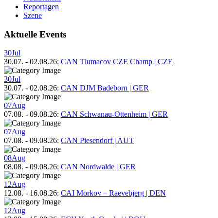
Reportagen
Szene
Aktuelle Events
30
Jul
30.07.
-
02.08.26
:
CAN Tlumacov CZE Champ | CZE
30
Jul
30.07.
-
02.08.26
:
CAN DJM Badeborn | GER
07
Aug
07.08.
-
09.08.26
:
CAN Schwanau-Ottenheim | GER
07
Aug
07.08.
-
09.08.26
:
CAN Piesendorf | AUT
08
Aug
08.08.
-
09.08.26
:
CAN Nordwalde | GER
12
Aug
12.08.
-
16.08.26
:
CAI Morkov – Raevebjerg | DEN
12
Aug