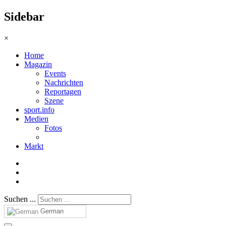
Sidebar
×
Home
Magazin
Events
Nachrichten
Reportagen
Szene
sport.info
Medien
Fotos
Markt
Suchen ...
German