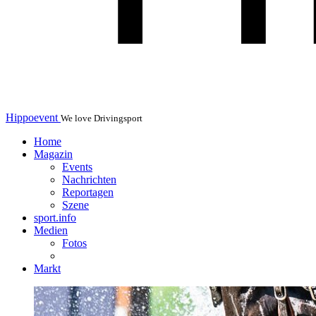
Hippoevent
We love Drivingsport
Home
Magazin
Events
Nachrichten
Reportagen
Szene
sport.info
Medien
Fotos
Markt