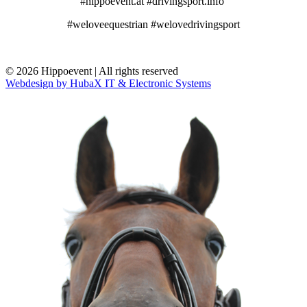
#hippoevent.at #drivingsport.info
#weloveequestrian #welovedrivingsport
© 2026 Hippoevent | All rights reserved
Webdesign by HubaX IT & Electronic Systems