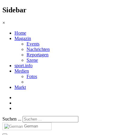
Sidebar
×
Home
Magazin
Events
Nachrichten
Reportagen
Szene
sport.info
Medien
Fotos
Markt
Suchen ...
German