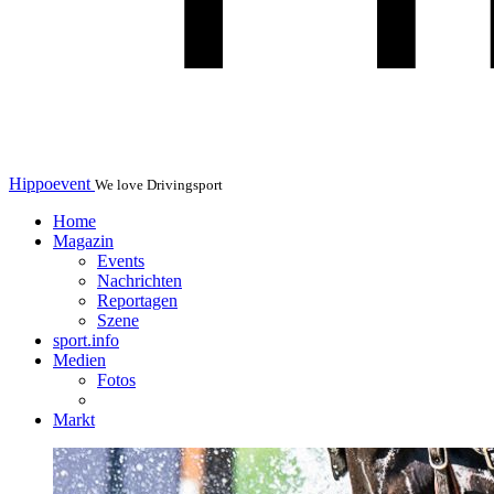
Hippoevent
We love Drivingsport
Home
Magazin
Events
Nachrichten
Reportagen
Szene
sport.info
Medien
Fotos
Markt