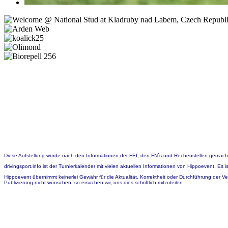
Diese Aufstellung wurde nach den Informationen der FEI, den FN´s und Rechenstellen gemach
drivingsport.info ist der Turnierkalender mit vielen aktuellen Informationen von Hippoevent. Es
Hippoevent übernimmt keinerlei Gewähr für die Aktualität, Korrektheit oder Durchführung der V
Publizierung nicht wünschen, so ersuchen wir, uns dies schriftlich mitzuteilen.