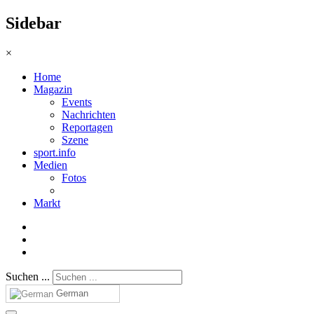
Sidebar
×
Home
Magazin
Events
Nachrichten
Reportagen
Szene
sport.info
Medien
Fotos
Markt
Suchen ...
German