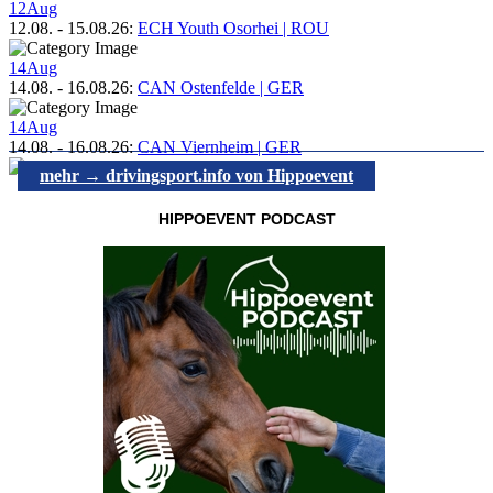
12
Aug
12.08.
-
15.08.26
:
ECH Youth Osorhei | ROU
14
Aug
14.08.
-
16.08.26
:
CAN Ostenfelde | GER
14
Aug
14.08.
-
16.08.26
:
CAN Viernheim | GER
mehr → drivingsport.info von Hippoevent
HIPPOEVENT PODCAST