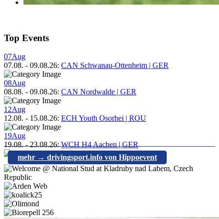
Top Events
07
Aug
07.08.
-
09.08.26
:
CAN Schwanau-Ottenheim | GER
08
Aug
08.08.
-
09.08.26
:
CAN Nordwalde | GER
12
Aug
12.08.
-
15.08.26
:
ECH Youth Osorhei | ROU
19
Aug
19.08.
-
23.08.26
:
WCH H4 Aachen | GER
mehr → drivingsport.info von Hippoevent