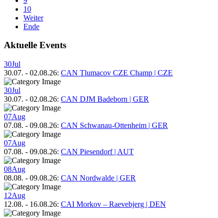
9
10
Weiter
Ende
Aktuelle Events
30
Jul
30.07.
-
02.08.26
:
CAN Tlumacov CZE Champ | CZE
30
Jul
30.07.
-
02.08.26
:
CAN DJM Badeborn | GER
07
Aug
07.08.
-
09.08.26
:
CAN Schwanau-Ottenheim | GER
07
Aug
07.08.
-
09.08.26
:
CAN Piesendorf | AUT
08
Aug
08.08.
-
09.08.26
:
CAN Nordwalde | GER
12
Aug
12.08.
-
16.08.26
:
CAI Morkov – Raevebjerg | DEN