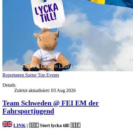
Reportagen
Szene
Top Events
Details
Zuletzt aktualisiert: 03 Aug 2026
Team Schweden @ FEI EM der
Fahrsportjugend
LINK
|
🇸🇪 Stort lycka till! 🇸🇪