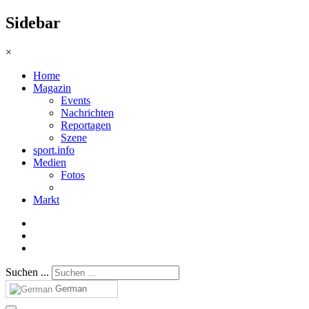
Sidebar
×
Home
Magazin
Events
Nachrichten
Reportagen
Szene
sport.info
Medien
Fotos
Markt
Suchen ...
German