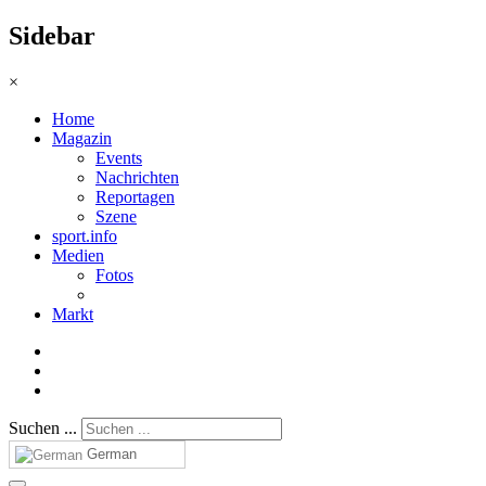
Sidebar
×
Home
Magazin
Events
Nachrichten
Reportagen
Szene
sport.info
Medien
Fotos
Markt
Suchen ...
German