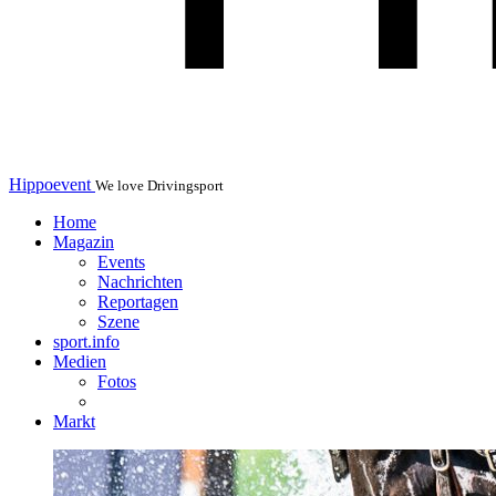
Hippoevent
We love Drivingsport
Home
Magazin
Events
Nachrichten
Reportagen
Szene
sport.info
Medien
Fotos
Markt