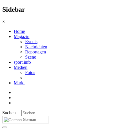
Sidebar
×
Home
Magazin
Events
Nachrichten
Reportagen
Szene
sport.info
Medien
Fotos
Markt
Suchen ...
German