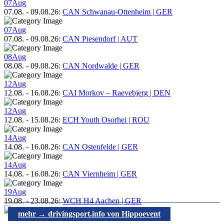
07
Aug
07.08.
-
09.08.26
:
CAN Schwanau-Ottenheim | GER
07
Aug
07.08.
-
09.08.26
:
CAN Piesendorf | AUT
08
Aug
08.08.
-
09.08.26
:
CAN Nordwalde | GER
12
Aug
12.08.
-
16.08.26
:
CAI Morkov – Raevebjerg | DEN
12
Aug
12.08.
-
15.08.26
:
ECH Youth Osorhei | ROU
14
Aug
14.08.
-
16.08.26
:
CAN Ostenfelde | GER
14
Aug
14.08.
-
16.08.26
:
CAN Viernheim | GER
19
Aug
19.08.
-
23.08.26
:
WCH H4 Aachen | GER
mehr → drivingsport.info von Hippoevent