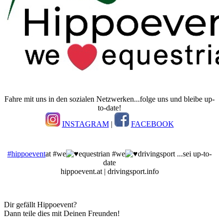
Fahre mit uns in den sozialen Netzwerken...folge uns und bleibe up-
to-date!
INSTAGRAM
|
FACEBOOK
#hippoevent
at #we
equestrian #we
drivingsport ...sei up-to-
date
hippoevent.at | drivingsport.info
Dir gefällt Hippoevent?
Dann teile dies mit Deinen Freunden!