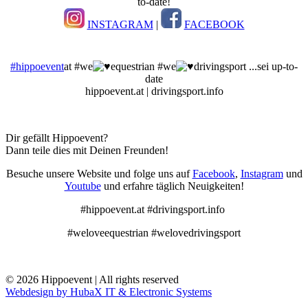
to-date!
INSTAGRAM
|
FACEBOOK
#hippoevent
at #we
equestrian #we
drivingsport ...sei up-to-
date
hippoevent.at | drivingsport.info
Dir gefällt Hippoevent?
Dann teile dies mit Deinen Freunden!
Besuche unsere Website und folge uns auf
Facebook
,
Instagram
und
Youtube
und erfahre täglich Neuigkeiten!
#hippoevent.at #drivingsport.info
#weloveequestrian #welovedrivingsport
© 2026 Hippoevent | All rights reserved
Webdesign by HubaX IT & Electronic Systems