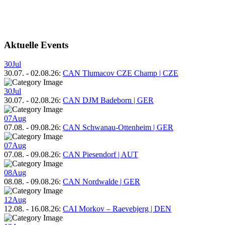
Aktuelle Events
30
Jul
30.07.
-
02.08.26
:
CAN Tlumacov CZE Champ | CZE
30
Jul
30.07.
-
02.08.26
:
CAN DJM Badeborn | GER
07
Aug
07.08.
-
09.08.26
:
CAN Schwanau-Ottenheim | GER
07
Aug
07.08.
-
09.08.26
:
CAN Piesendorf | AUT
08
Aug
08.08.
-
09.08.26
:
CAN Nordwalde | GER
12
Aug
12.08.
-
16.08.26
:
CAI Morkov – Raevebjerg | DEN