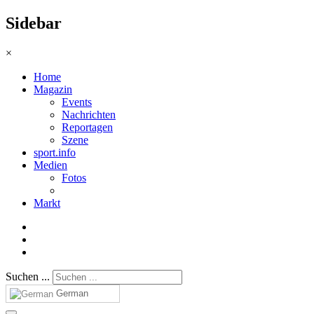
Sidebar
×
Home
Magazin
Events
Nachrichten
Reportagen
Szene
sport.info
Medien
Fotos
Markt
Suchen ...
German