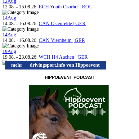
12
Aug
12.08.
-
15.08.26
:
ECH Youth Osorhei | ROU
14
Aug
14.08.
-
16.08.26
:
CAN Ostenfelde | GER
14
Aug
14.08.
-
16.08.26
:
CAN Viernheim | GER
19
Aug
19.08.
-
23.08.26
:
WCH H4 Aachen | GER
mehr → drivingsport.info von Hippoevent
HIPPOEVENT PODCAST