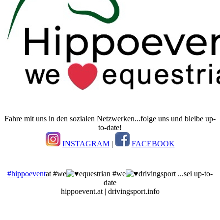
Fahre mit uns in den sozialen Netzwerken...folge uns und bleibe up-
to-date!
INSTAGRAM
|
FACEBOOK
#hippoevent
at #we
equestrian #we
drivingsport ...sei up-to-
date
hippoevent.at | drivingsport.info