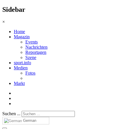
Sidebar
×
Home
Magazin
Events
Nachrichten
Reportagen
Szene
sport.info
Medien
Fotos
Markt
Suchen ...
German