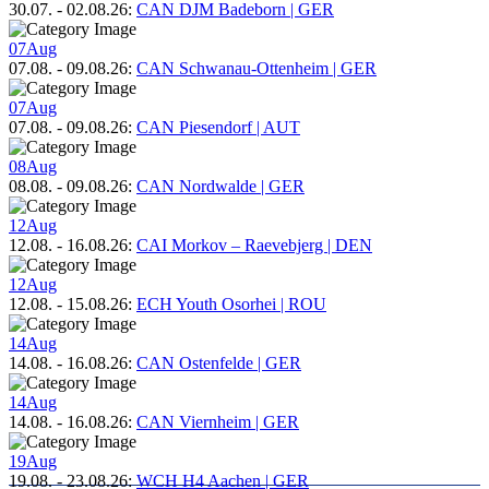
30.07.
-
02.08.26
:
CAN DJM Badeborn | GER
07
Aug
07.08.
-
09.08.26
:
CAN Schwanau-Ottenheim | GER
07
Aug
07.08.
-
09.08.26
:
CAN Piesendorf | AUT
08
Aug
08.08.
-
09.08.26
:
CAN Nordwalde | GER
12
Aug
12.08.
-
16.08.26
:
CAI Morkov – Raevebjerg | DEN
12
Aug
12.08.
-
15.08.26
:
ECH Youth Osorhei | ROU
14
Aug
14.08.
-
16.08.26
:
CAN Ostenfelde | GER
14
Aug
14.08.
-
16.08.26
:
CAN Viernheim | GER
19
Aug
19.08.
-
23.08.26
:
WCH H4 Aachen | GER