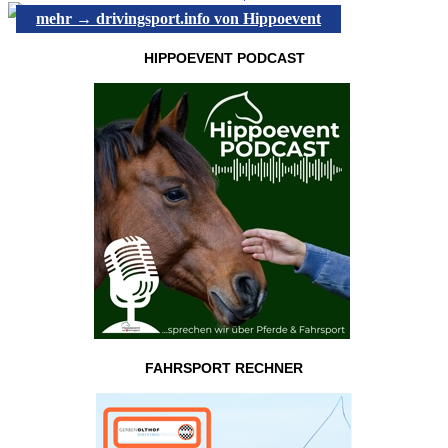
mehr → drivingsport.info von Hippoevent
HIPPOEVENT PODCAST
FAHRSPORT RECHNER