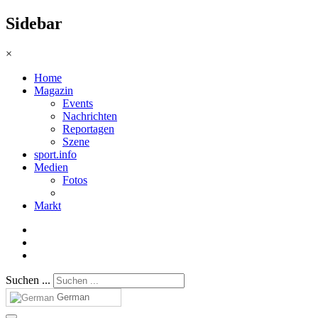
Sidebar
×
Home
Magazin
Events
Nachrichten
Reportagen
Szene
sport.info
Medien
Fotos
Markt
Suchen ...
German