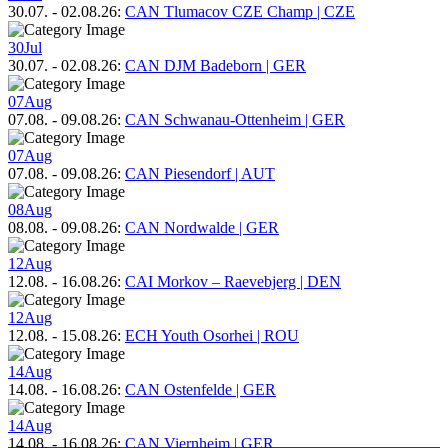
30.07.
-
02.08.26
:
CAN Tlumacov CZE Champ | CZE
30
Jul
30.07.
-
02.08.26
:
CAN DJM Badeborn | GER
07
Aug
07.08.
-
09.08.26
:
CAN Schwanau-Ottenheim | GER
07
Aug
07.08.
-
09.08.26
:
CAN Piesendorf | AUT
08
Aug
08.08.
-
09.08.26
:
CAN Nordwalde | GER
12
Aug
12.08.
-
16.08.26
:
CAI Morkov – Raevebjerg | DEN
12
Aug
12.08.
-
15.08.26
:
ECH Youth Osorhei | ROU
14
Aug
14.08.
-
16.08.26
:
CAN Ostenfelde | GER
14
Aug
14.08.
-
16.08.26
:
CAN Viernheim | GER