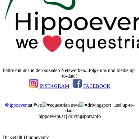
Fahre mit uns in den sozialen Netzwerken...folge uns und bleibe up-
to-date!
INSTAGRAM
|
FACEBOOK
#hippoevent
at #we
equestrian #we
drivingsport ...sei up-to-
date
hippoevent.at | drivingsport.info
Dir gefällt Hippoevent?