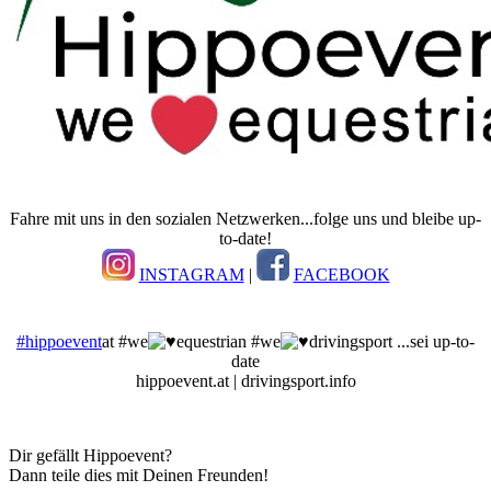
Fahre mit uns in den sozialen Netzwerken...folge uns und bleibe up-
to-date!
INSTAGRAM
|
FACEBOOK
#hippoevent
at #we
equestrian #we
drivingsport ...sei up-to-
date
hippoevent.at | drivingsport.info
Dir gefällt Hippoevent?
Dann teile dies mit Deinen Freunden!