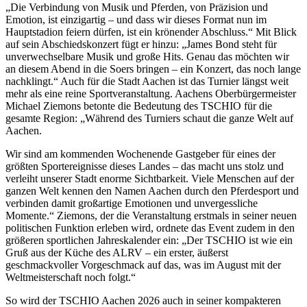
„Die Verbindung von Musik und Pferden, von Präzision und
Emotion, ist einzigartig – und dass wir dieses Format nun im
Hauptstadion feiern dürfen, ist ein krönender Abschluss.“ Mit Blick
auf sein Abschiedskonzert fügt er hinzu: „James Bond steht für
unverwechselbare Musik und große Hits. Genau das möchten wir
an diesem Abend in die Soers bringen – ein Konzert, das noch lange
nachklingt.“ Auch für die Stadt Aachen ist das Turnier längst weit
mehr als eine reine Sportveranstaltung. Aachens Oberbürgermeister
Michael Ziemons betonte die Bedeutung des TSCHIO für die
gesamte Region: „Während des Turniers schaut die ganze Welt auf
Aachen.
Wir sind am kommenden Wochenende Gastgeber für eines der
größten Sportereignisse dieses Landes – das macht uns stolz und
verleiht unserer Stadt enorme Sichtbarkeit. Viele Menschen auf der
ganzen Welt kennen den Namen Aachen durch den Pferdesport und
verbinden damit großartige Emotionen und unvergessliche
Momente.“ Ziemons, der die Veranstaltung erstmals in seiner neuen
politischen Funktion erleben wird, ordnete das Event zudem in den
größeren sportlichen Jahreskalender ein: „Der TSCHIO ist wie ein
Gruß aus der Küche des ALRV – ein erster, äußerst
geschmackvoller Vorgeschmack auf das, was im August mit der
Weltmeisterschaft noch folgt.“
So wird der TSCHIO Aachen 2026 auch in seiner kompakteren