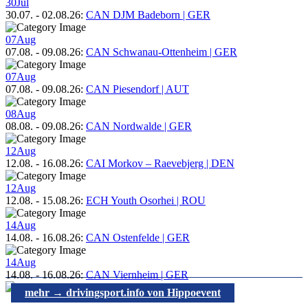
30
Jul
30.07.
-
02.08.26
:
CAN DJM Badeborn | GER
07
Aug
07.08.
-
09.08.26
:
CAN Schwanau-Ottenheim | GER
07
Aug
07.08.
-
09.08.26
:
CAN Piesendorf | AUT
08
Aug
08.08.
-
09.08.26
:
CAN Nordwalde | GER
12
Aug
12.08.
-
16.08.26
:
CAI Morkov – Raevebjerg | DEN
12
Aug
12.08.
-
15.08.26
:
ECH Youth Osorhei | ROU
14
Aug
14.08.
-
16.08.26
:
CAN Ostenfelde | GER
14
Aug
14.08.
-
16.08.26
:
CAN Viernheim | GER
mehr → drivingsport.info von Hippoevent