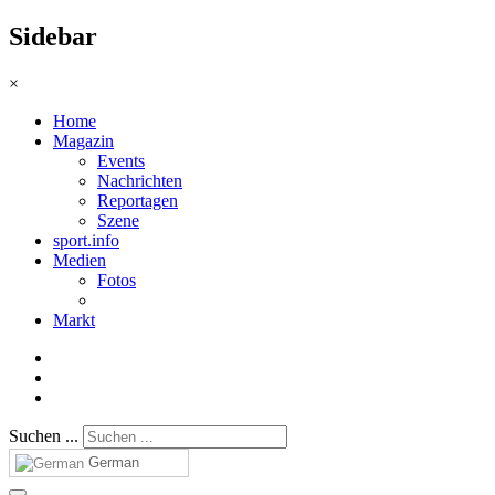
Sidebar
×
Home
Magazin
Events
Nachrichten
Reportagen
Szene
sport.info
Medien
Fotos
Markt
Suchen ...
German