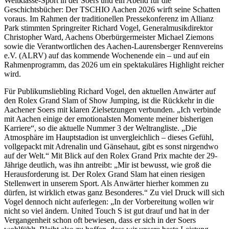
Weltklasse-Sport in der Soers und ein Abend für die
Geschichtsbücher: Der TSCHIO Aachen 2026 wirft seine Schatten
voraus. Im Rahmen der traditionellen Pressekonferenz im Allianz
Park stimmten Springreiter Richard Vogel, Generalmusikdirektor
Christopher Ward, Aachens Oberbürgermeister Michael Ziemons
sowie die Verantwortlichen des Aachen-Laurensberger Rennvereins
e.V. (ALRV) auf das kommende Wochenende ein – und auf ein
Rahmenprogramm, das 2026 um ein spektakuläres Highlight reicher
wird.
Für Publikumsliebling Richard Vogel, den aktuellen Anwärter auf
den Rolex Grand Slam of Show Jumping, ist die Rückkehr in die
Aachener Soers mit klaren Zielsetzungen verbunden. „Ich verbinde
mit Aachen einige der emotionalsten Momente meiner bisherigen
Karriere“, so die aktuelle Nummer 3 der Weltrangliste. „Die
Atmosphäre im Hauptstadion ist unvergleichlich – dieses Gefühl,
vollgepackt mit Adrenalin und Gänsehaut, gibt es sonst nirgendwo
auf der Welt.“ Mit Blick auf den Rolex Grand Prix machte der 29-
Jährige deutlich, was ihn antreibt: „Mir ist bewusst, wie groß die
Herausforderung ist. Der Rolex Grand Slam hat einen riesigen
Stellenwert in unserem Sport. Als Anwärter hierher kommen zu
dürfen, ist wirklich etwas ganz Besonderes.“ Zu viel Druck will sich
Vogel dennoch nicht auferlegen: „In der Vorbereitung wollen wir
nicht so viel ändern. United Touch S ist gut drauf und hat in der
Vergangenheit schon oft bewiesen, dass er sich in der Soers