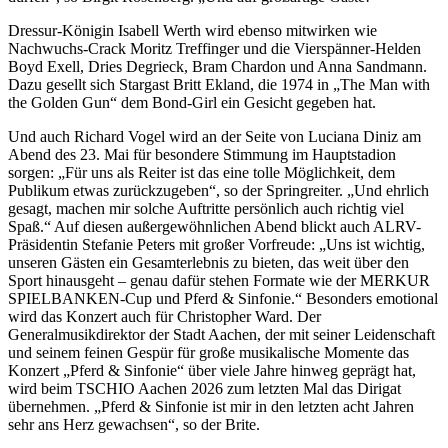
Dressur-Königin Isabell Werth wird ebenso mitwirken wie
Nachwuchs-Crack Moritz Treffinger und die Vierspänner-Helden
Boyd Exell, Dries Degrieck, Bram Chardon und Anna Sandmann.
Dazu gesellt sich Stargast Britt Ekland, die 1974 in „The Man with
the Golden Gun“ dem Bond-Girl ein Gesicht gegeben hat.
Und auch Richard Vogel wird an der Seite von Luciana Diniz am
Abend des 23. Mai für besondere Stimmung im Hauptstadion
sorgen: „Für uns als Reiter ist das eine tolle Möglichkeit, dem
Publikum etwas zurückzugeben“, so der Springreiter. „Und ehrlich
gesagt, machen mir solche Auftritte persönlich auch richtig viel
Spaß.“ Auf diesen außergewöhnlichen Abend blickt auch ALRV-
Präsidentin Stefanie Peters mit großer Vorfreude: „Uns ist wichtig,
unseren Gästen ein Gesamterlebnis zu bieten, das weit über den
Sport hinausgeht – genau dafür stehen Formate wie der MERKUR
SPIELBANKEN-Cup und Pferd & Sinfonie.“ Besonders emotional
wird das Konzert auch für Christopher Ward. Der
Generalmusikdirektor der Stadt Aachen, der mit seiner Leidenschaft
und seinem feinen Gespür für große musikalische Momente das
Konzert „Pferd & Sinfonie“ über viele Jahre hinweg geprägt hat,
wird beim TSCHIO Aachen 2026 zum letzten Mal das Dirigat
übernehmen. „Pferd & Sinfonie ist mir in den letzten acht Jahren
sehr ans Herz gewachsen“, so der Brite.