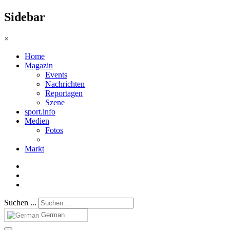
Sidebar
×
Home
Magazin
Events
Nachrichten
Reportagen
Szene
sport.info
Medien
Fotos
Markt
Suchen ...
German