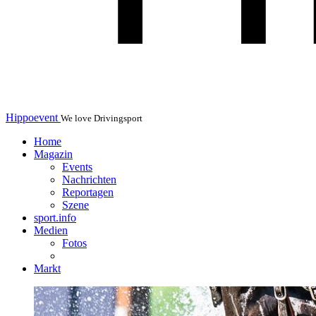
Hippoevent
We love Drivingsport
Home
Magazin
Events
Nachrichten
Reportagen
Szene
sport.info
Medien
Fotos
Markt