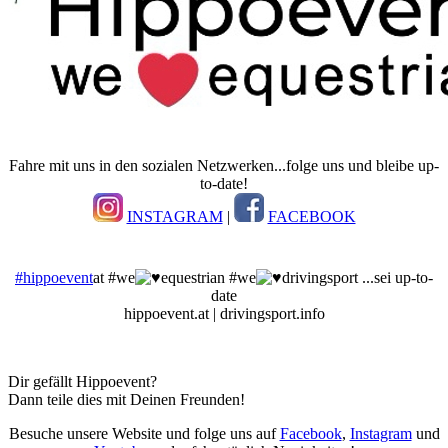
Fahre mit uns in den sozialen Netzwerken...folge uns und bleibe up-
to-date!
INSTAGRAM
|
FACEBOOK
#hippoevent
at #we
equestrian #we
drivingsport ...sei up-to-
date
hippoevent.at | drivingsport.info
Dir gefällt Hippoevent?
Dann teile dies mit Deinen Freunden!
Besuche unsere Website und folge uns auf
Facebook
,
Instagram
und