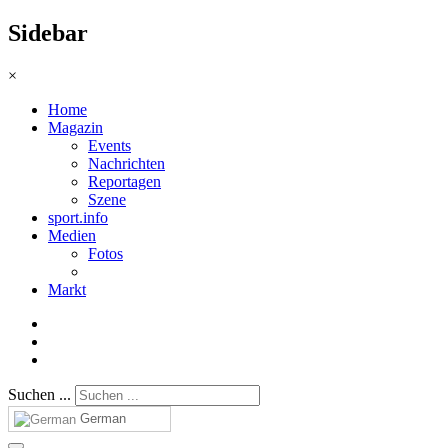
Sidebar
×
Home
Magazin
Events
Nachrichten
Reportagen
Szene
sport.info
Medien
Fotos
Markt
Suchen ...
German