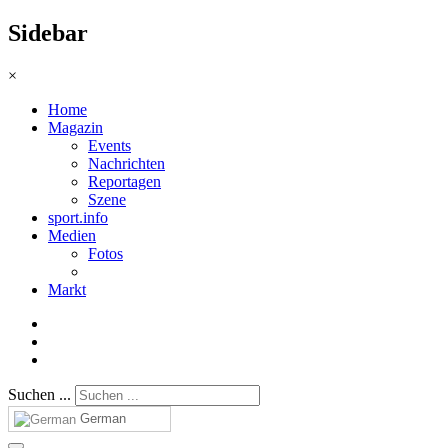
Sidebar
×
Home
Magazin
Events
Nachrichten
Reportagen
Szene
sport.info
Medien
Fotos
Markt
Suchen ...
German