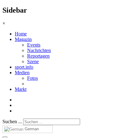
Sidebar
×
Home
Magazin
Events
Nachrichten
Reportagen
Szene
sport.info
Medien
Fotos
Markt
Suchen ...
German