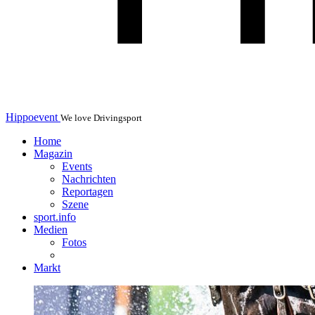
Hippoevent
We love Drivingsport
Home
Magazin
Events
Nachrichten
Reportagen
Szene
sport.info
Medien
Fotos
Markt