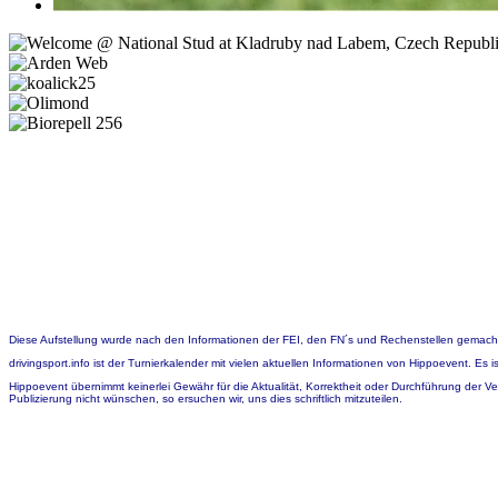
Diese Aufstellung wurde nach den Informationen der FEI, den FN´s und Rechenstellen gemach
drivingsport.info ist der Turnierkalender mit vielen aktuellen Informationen von Hippoevent. Es
Hippoevent übernimmt keinerlei Gewähr für die Aktualität, Korrektheit oder Durchführung der V
Publizierung nicht wünschen, so ersuchen wir, uns dies schriftlich mitzuteilen.