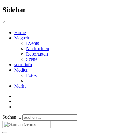
Sidebar
×
Home
Magazin
Events
Nachrichten
Reportagen
Szene
sport.info
Medien
Fotos
Markt
Suchen ...
German