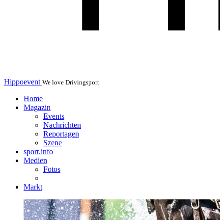
Hippoevent
We love Drivingsport
Home
Magazin
Events
Nachrichten
Reportagen
Szene
sport.info
Medien
Fotos
Markt