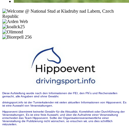
Diese Aufstellung wurde nach den Informationen der FEI, den FN´s und Rechenstellen
gemacht, alle Angaben sind ohne Gewähr.
drivingsport.info ist der Turnierkalender mit vielen aktuellen Informationen von Hippoevent. Es
ist eine Auswahl von Veranstaltungen.
Hippoevent übernimmt keinerlei Gewähr für die Aktualität, Korrektheit oder Durchführung der
Veranstaltungen. Es ist eine freie Auswahl, und über die Aufnahme einer Veranstaltung
entscheidet das Team Hippoevent. Sollte der Organisationsverantwortliche einer
Veranstaltung die Publizierung nicht wünschen, so ersuchen wir, uns dies schriftlich
mitzuteilen.