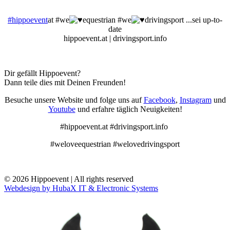
#hippoevent
at #we
equestrian #we
drivingsport ...sei up-to-
date
hippoevent.at | drivingsport.info
Dir gefällt Hippoevent?
Dann teile dies mit Deinen Freunden!
Besuche unsere Website und folge uns auf
Facebook
,
Instagram
und
Youtube
und erfahre täglich Neuigkeiten!
#hippoevent.at #drivingsport.info
#weloveequestrian #welovedrivingsport
© 2026 Hippoevent | All rights reserved
Webdesign by HubaX IT & Electronic Systems