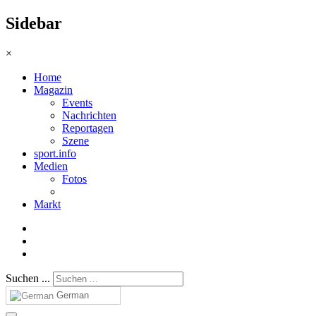
Sidebar
×
Home
Magazin
Events
Nachrichten
Reportagen
Szene
sport.info
Medien
Fotos
Markt
Suchen ...
German