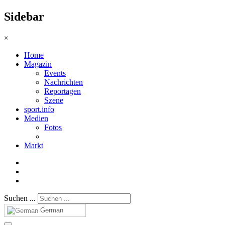
Sidebar
×
Home
Magazin
Events
Nachrichten
Reportagen
Szene
sport.info
Medien
Fotos
Markt
Suchen ...
German