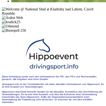
Diese Aufstellung wurde nach den Informationen der FEI, den FN´s und Rechenstellen
gemacht, alle Angaben sind ohne Gewähr.
drivingsport.info ist der Turnierkalender mit vielen aktuellen Informationen von Hippoevent. Es
ist eine Auswahl von Veranstaltungen.
Hippoevent übernimmt keinerlei Gewähr für die Aktualität, Korrektheit oder Durchführung der
Veranstaltungen. Es ist eine freie Auswahl, und über die Aufnahme einer Veranstaltung
entscheidet das Team Hippoevent. Sollte der Organisationsverantwortliche einer
Veranstaltung die Publizierung nicht wünschen, so ersuchen wir, uns dies schriftlich
mitzuteilen.