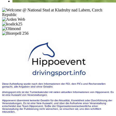
Diese Aufstellung wurde nach den Informationen der FEI, den FN´s und Rechenstellen
gemacht, alle Angaben sind ohne Gewähr.
drivingsport.info ist der Turnierkalender mit vielen aktuellen Informationen von Hippoevent. Es
ist eine Auswahl von Veranstaltungen.
Hippoevent übernimmt keinerlei Gewähr für die Aktualität, Korrektheit oder Durchführung der
Veranstaltungen. Es ist eine freie Auswahl, und über die Aufnahme einer Veranstaltung
entscheidet das Team Hippoevent. Sollte der Organisationsverantwortliche einer
Veranstaltung die Publizierung nicht wünschen, so ersuchen wir, uns dies schriftlich
mitzuteilen.