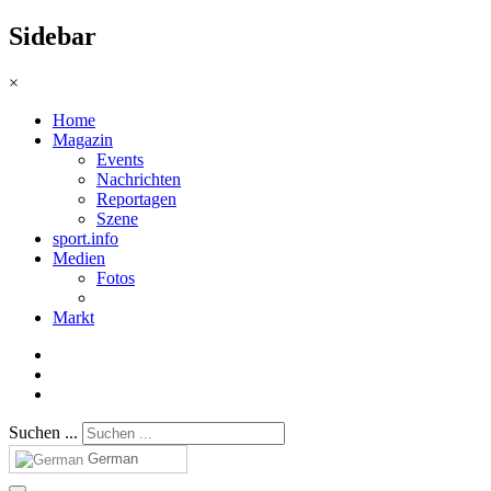
Sidebar
×
Home
Magazin
Events
Nachrichten
Reportagen
Szene
sport.info
Medien
Fotos
Markt
Suchen ...
German