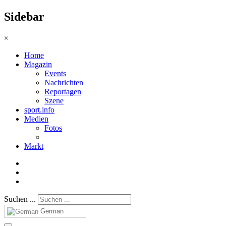
Sidebar
×
Home
Magazin
Events
Nachrichten
Reportagen
Szene
sport.info
Medien
Fotos
Markt
Suchen ...
German