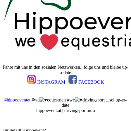
Fahre mit uns in den sozialen Netzwerken...folge uns und bleibe up-
to-date!
INSTAGRAM
|
FACEBOOK
#hippoevent
at #we
equestrian #we
drivingsport ...sei up-to-
date
hippoevent.at | drivingsport.info
Dir gefällt Hippoevent?