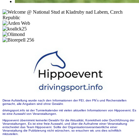
Diese Aufstellung wurde nach den Informationen der FEI, den FN´s und Rechenstellen
gemacht, alle Angaben sind ohne Gewähr.
drivingsport.info ist der Turnierkalender mit vielen aktuellen Informationen von Hippoevent. Es
ist eine Auswahl von Veranstaltungen.
Hippoevent übernimmt keinerlei Gewähr für die Aktualität, Korrektheit oder Durchführung der
Veranstaltungen. Es ist eine freie Auswahl, und über die Aufnahme einer Veranstaltung
entscheidet das Team Hippoevent. Sollte der Organisationsverantwortliche einer
Veranstaltung die Publizierung nicht wünschen, so ersuchen wir, uns dies schriftlich
mitzuteilen.